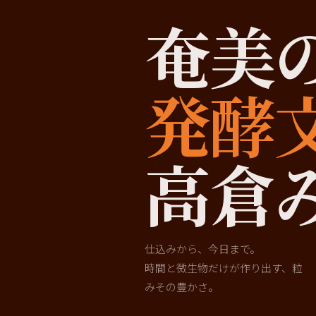
奄美
発酵
高倉
仕込みから、今日まで。
時間と微生物だけが作り出す、粒
みその豊かさ。