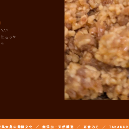
0
DAY
仕込みか
ら
文化 ／ 無添加・天然醸造 ／ 高倉みそ ／ TAKAKURA MISO ／