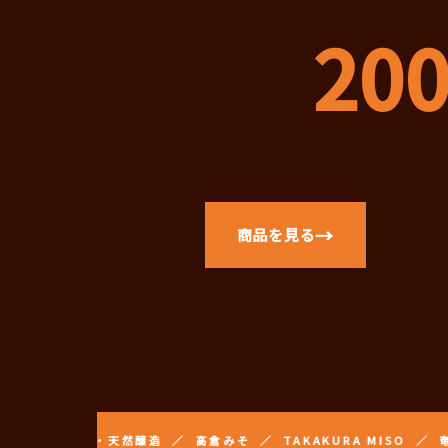
20
→
商品を見る
・天然醸造 ／ 高倉みそ ／ TAKAKURA MISO ／ 奄美大島の発酵