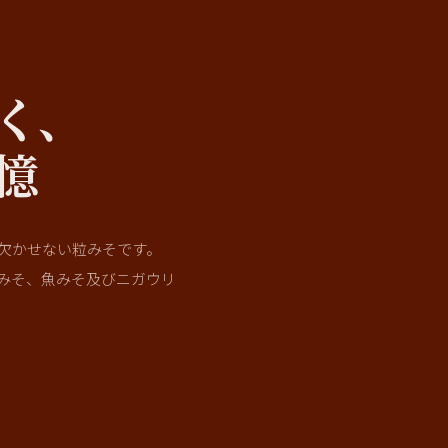
く、
憶
欠かせない粒みそです。
みそ、魚みそ及びニガウリ