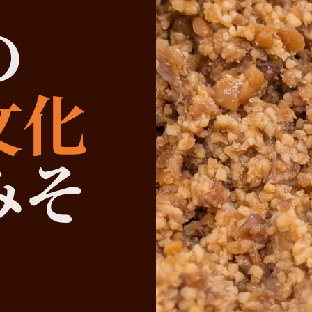
の
文化
みそ