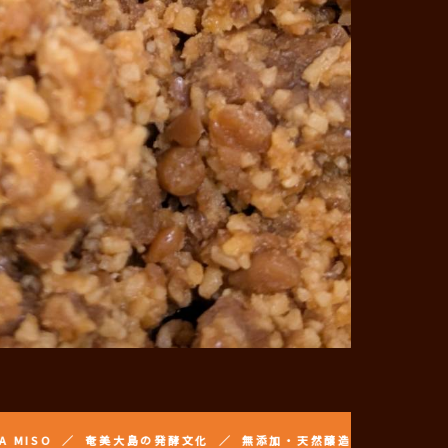
 奄美大島の発酵文化 ／ 無添加・天然醸造 ／ 高倉みそ ／ TAKAKUR